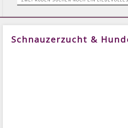
ZWEI RÜDEN SUCHEN NOCH EIN LIEBEVOLLES
Schnauzerzucht & Hund
JUNGE HUNDE ZUM VERKAUF
WÜRFE A BIS